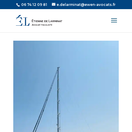
06 74 12 09 81
e.delarminat@ewen-avocats.fr