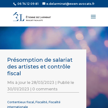
06 74 12 09 81
e.delarminat@ewen-avocats.fr
Présomption de salariat
des artistes et contrôle
fiscal
Mis à jour le 28/03/2023 | Publié le
30/01/2023
|
0 comments
Contentieux fiscal
,
Fiscalité
,
Fiscalité
internationale